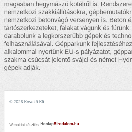
magasban hegymászó kötélről is. Rendszere
nemzetközi szakkiállításokra, gépbemutatókr
nemzetközi betonvágó versenyen is. Beton é
tartószerkezeteket, falakat vágunk és fúrunk
darabolunk a legkorszerűbb gépek és techno
felhasználásával. Gépparkunk fejlesztéséhe
alkalommal nyertünk EU-s pályázatot, géppar
szakma csúcsát jelentő svájci és német Hyd
gépek adják.
© 2026 Kovakő Kft.
Weboldal készítés: