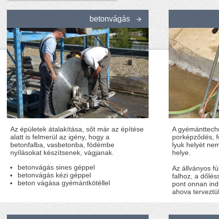
betonvágás
Az épületek átalakítása, sőt már az építése
A gyémánttechn
alatt is felmerül az igény, hogy a
porképződés, fe
betonfalba, vasbetonba, födémbe
lyuk helyét nem
nyílásokat készítsenek, vágjanak.
helye.
betonvágás sines géppel
Az állványos fú
betonvágás kézi géppel
falhoz, a dőléss
beton vágása gyémántkötéllel
pont onnan ind
ahova terveztü