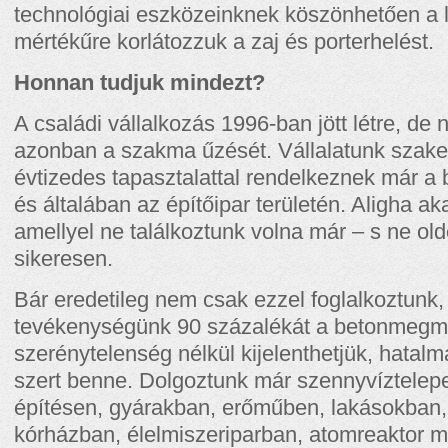
technológiai eszközeinknek köszönhetően a 
mértékűre korlátozzuk a zaj és porterhelést.
Honnan tudjuk mindezt?
A családi vállalkozás 1996-ban jött létre, de
azonban a szakma űzését. Vállalatunk szake
évtizedes tapasztalattal rendelkeznek már 
és általában az építőipar területén. Aligha ak
amellyel ne találkoztunk volna már – s ne ol
sikeresen.
Bár eredetileg nem csak ezzel foglalkoztunk
tevékenységünk 90 százalékát a betonmegmun
szerénytelenség nélkül kijelenthetjük, hatalma
szert benne. Dolgoztunk már szennyvíztelepe
építésen, gyárakban, erőműben, lakásokban,
kórházban, élelmiszeriparban, atomreaktor me