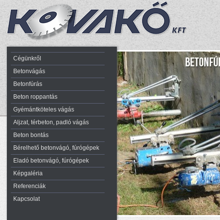
Cégünkről
Betonvágás
Betonfúrás
Beton roppantás
Gyémántköteles vágás
Aljzat, térbeton, padló vágás
Beton bontás
Bérelhető betonvágó, fúrógépek
Eladó betonvágó, fúrógépek
Képgaléria
Referenciák
Kapcsolat