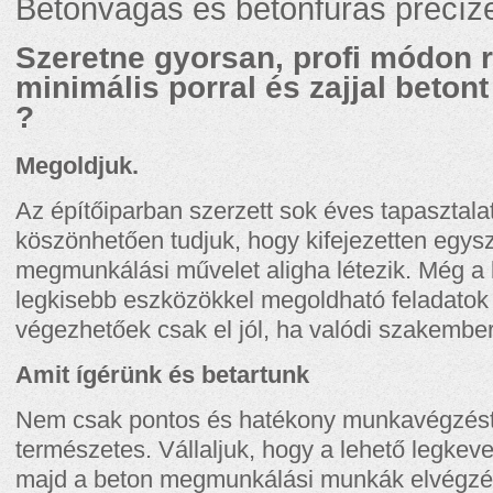
Betonvágás és betonfúrás precíz
Szeretne gyorsan, profi módon 
minimális porral és zajjal betont
?
Megoldjuk.
Az építőiparban szerzett sok éves tapasztal
köszönhetően tudjuk, hogy kifejezetten egys
megmunkálási művelet aligha létezik. Még a
legkisebb eszközökkel megoldható feladatok 
végezhetőek csak el jól, ha valódi szakember
Amit ígérünk és betartunk
Nem csak pontos és hatékony munkavégzést
természetes. Vállaljuk, hogy a lehető legkev
majd a beton megmunkálási munkák elvégzé