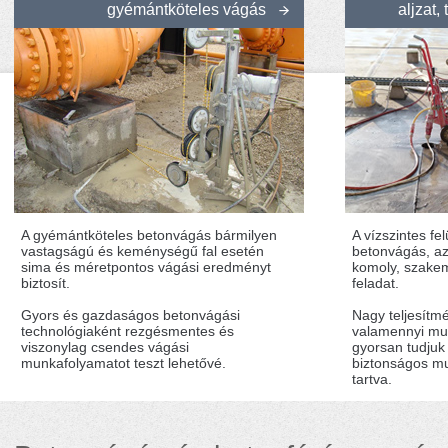
gyémántköteles vágás
aljzat,
A gyémántköteles betonvágás bármilyen
A vízszintes fe
vastagságú és keménységű fal esetén
betonvágás, a
sima és méretpontos vágási eredményt
komoly, szakem
biztosít.
feladat.
Gyors és gazdaságos betonvágási
Nagy teljesítm
technológiaként rezgésmentes és
valamennyi mu
viszonylag csendes vágási
gyorsan tudjuk 
munkafolyamatot teszt lehetővé.
biztonságos m
tartva.