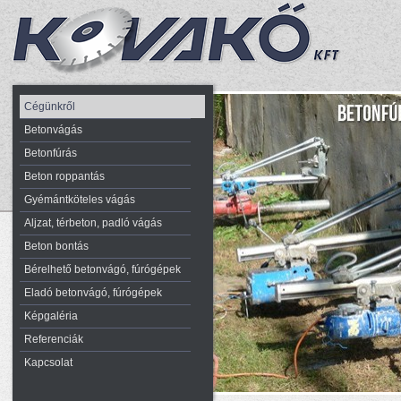
Cégünkről
Betonvágás
Betonfúrás
Beton roppantás
Gyémántköteles vágás
Aljzat, térbeton, padló vágás
Beton bontás
Bérelhető betonvágó, fúrógépek
Eladó betonvágó, fúrógépek
Képgaléria
Referenciák
Kapcsolat