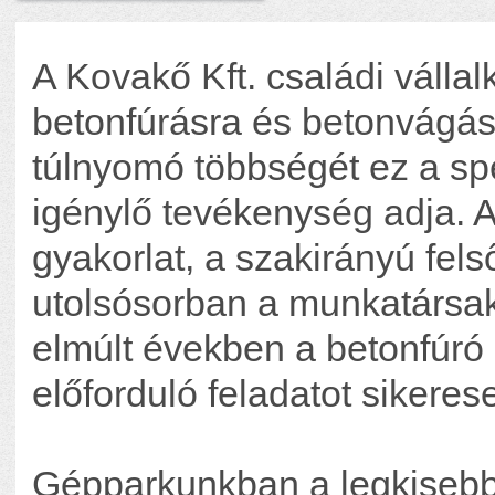
A Kovakő Kft. családi válla
betonfúrásra és betonvágá
túlnyomó többségét ez a sp
igénylő tevékenység adja. 
gyakorlat, a szakirányú fel
utolsósorban a munkatársak 
elmúlt években a betonfúr
előforduló feladatot sikere
Gépparkunkban a legkiseb