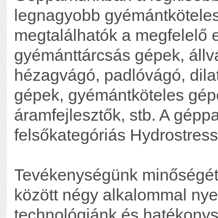
legnagyobb gyémántkötele
megtalálhatók a megfelelő e
gyémánttárcsás gépek, állv
hézagvágó, padlóvágó, dila
gépek, gyémántköteles gép
áramfejlesztők, stb. A gép
felsőkategóriás Hydrostres
Tevékenységünk minőségét 
között négy alkalommal nye
technológiánk és hatékonys