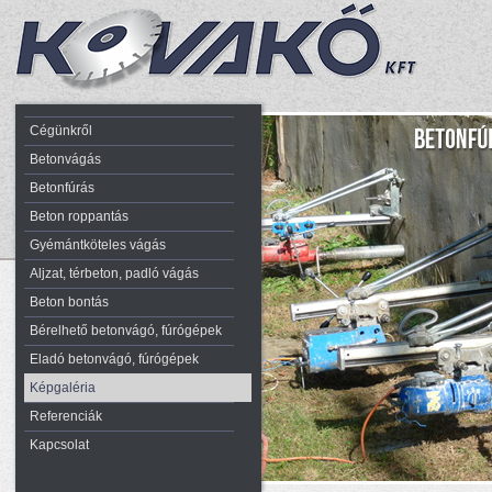
Cégünkről
Betonvágás
Betonfúrás
Beton roppantás
Gyémántköteles vágás
Aljzat, térbeton, padló vágás
Beton bontás
Bérelhető betonvágó, fúrógépek
Eladó betonvágó, fúrógépek
Képgaléria
Referenciák
Kapcsolat