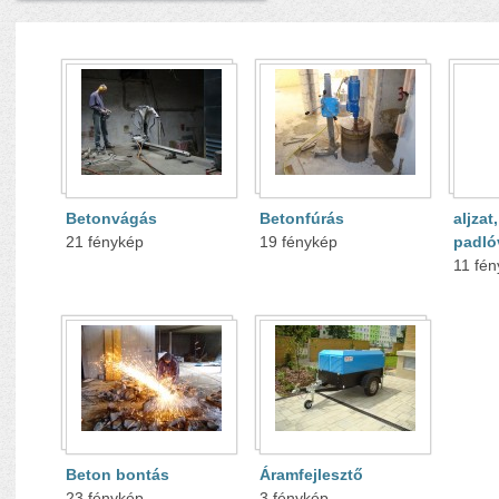
Betonvágás
Betonfúrás
aljzat
21 fénykép
19 fénykép
padló
11 fé
Beton bontás
Áramfejlesztő
23 fénykép
3 fénykép